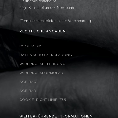
Silberwaldstraße 61
2231 Strasshof an der Nordbahn
*Termine nach telefonischer Vereinbarung
RECHTLICHE ANGABEN
IMPRESSUM
DATENSCHUTZERKLÄRUNG
WIDERRUFSBELEHRUNG
WIDERRUFSFORMULAR
AGB B2C
AGB B2B
COOKIE-RICHTLINIE (EU)
WEITERFÜHRENDE INFORMATIONEN