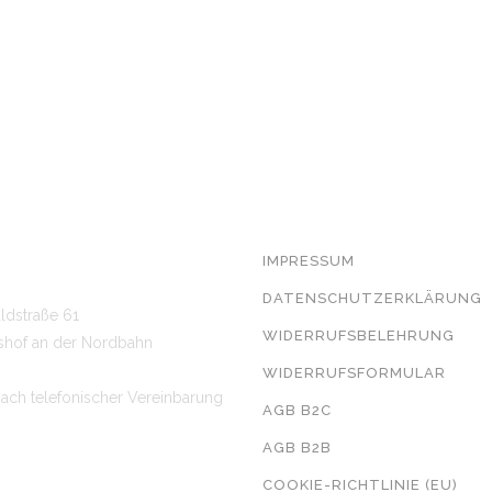
T
RECHTLICHE ANGABEN
7 7329*
IMPRESSUM
 462 94 99*
DATENSCHUTZERKLÄRUNG
ldstraße 61
WIDERRUFSBELEHRUNG
sshof an der Nordbahn
WIDERRUFSFORMULAR
ach telefonischer Vereinbarung
AGB B2C
AGB B2B
COOKIE-RICHTLINIE (EU)