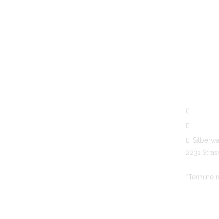
KONTAK
+43 228
+43 664
Silberwa
2231 Stra
*Termine n