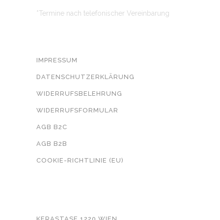
*Termine nach telefonischer Vereinbarung
RECHTLICHE ANGABEN
IMPRESSUM
DATENSCHUTZERKLÄRUNG
WIDERRUFSBELEHRUNG
WIDERRUFSFORMULAR
AGB B2C
AGB B2B
COOKIE-RICHTLINIE (EU)
WEITERFÜHRENDE INFORMATIONEN
KERASTASE 1220 WIEN