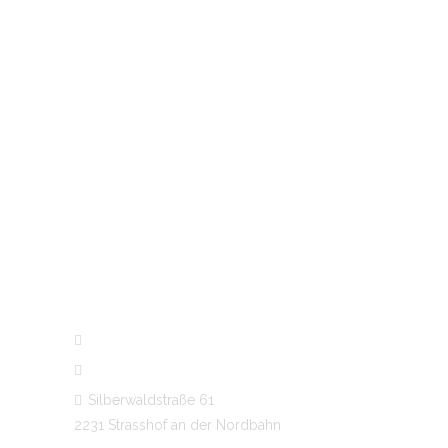
KONTAKT
+43 2287 7329*
+43 664 462 94 99*
Silberwaldstraße 61
2231 Strasshof an der Nordbahn