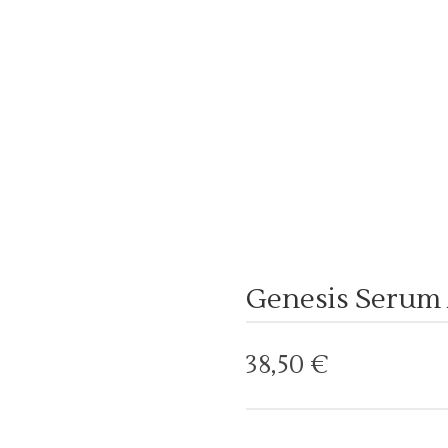
Genesis Serum 
38,50
€