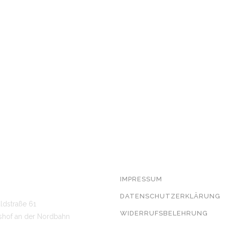
T
RECHTLICHE ANGABEN
7 7329*
IMPRESSUM
 462 94 99*
DATENSCHUTZERKLÄRUNG
ldstraße 61
WIDERRUFSBELEHRUNG
sshof an der Nordbahn