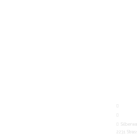
KONTAK
+43 228
+43 664
Silberwa
2231 Stra