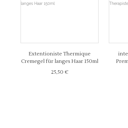
Extentioniste Thermique
int
Cremegel für langes Haar 150ml
Prem
25,50
€