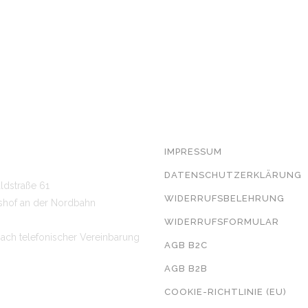
T
RECHTLICHE ANGABEN
7 7329*
IMPRESSUM
 462 94 99*
DATENSCHUTZERKLÄRUNG
ldstraße 61
WIDERRUFSBELEHRUNG
sshof an der Nordbahn
WIDERRUFSFORMULAR
ach telefonischer Vereinbarung
AGB B2C
AGB B2B
COOKIE-RICHTLINIE (EU)