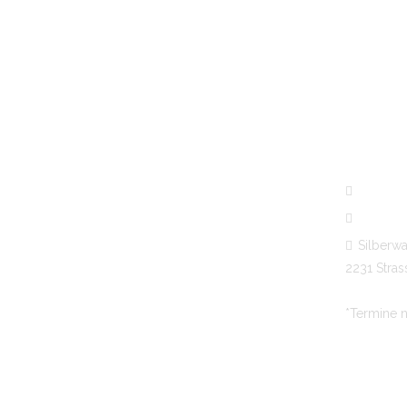
KONTAK
+43 228
+43 664
Silberwa
2231 Stra
*Termine n