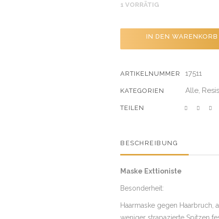
1 VORRÄTIG
IN DEN WARENKORB
17511
ARTIKELNUMMER
Alle
Resi
,
KATEGORIEN
SHARE
BESCHREIBUNG
Maske Exttioniste
Besonderheit:
Haarmaske gegen Haarbruch, 
weniger strapazierte Spitzen fe