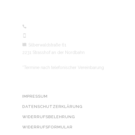
KONTAKT
+43 2287 7329*
+43 664 462 94 99*
Silberwaldstraße 61
2231 Strasshof an der Nordbahn
*Termine nach telefonischer Vereinbarung
RECHTLICHE ANGABEN
IMPRESSUM
DATENSCHUTZERKLÄRUNG
WIDERRUFSBELEHRUNG
WIDERRUFSFORMULAR